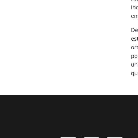
in
en
De
es
or
po
un
qu