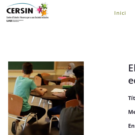
Inici
E
e
Tít
Me
En