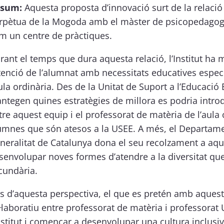
sum:
Aquesta proposta d’innovació surt de la relació 
rpètua de la Mogoda amb el màster de psicopedagogia
m un centre de pràctiques.
rant el temps que dura aquesta relació, l’Institut ha m
atenció de l’alumnat amb necessitats educatives especí
aula ordinària. Des de la Unitat de Suport a l’Educació E
antegen quines estratègies de millora es podria introdui
tre aquest equip i el professorat de matèria de l’aula
umnes que són atesos a la USEE. A més, el Departam
neralitat de Catalunya dona el seu recolzament a aque
senvolupar noves formes d’atendre a la diversitat que 
cundària.
s d’aquesta perspectiva, el que es pretén amb aquest e
l·laboratiu entre professorat de matèria i professorat
Institut i començar a desenvolupar una cultura inclusi