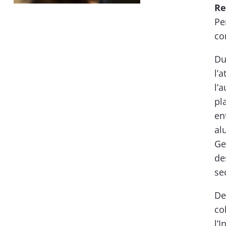
Re
Pe
co
Du
l’
l’
pl
en
al
Ge
de
se
De
co
l’