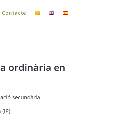
Contacte
la ordinària en
cació secundària
 (IP)