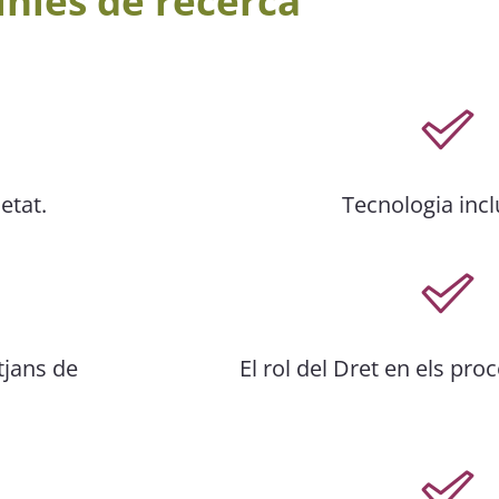
ínies de recerca
etat.
Tecnologia incl
tjans de
El rol del Dret en els pro